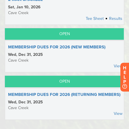
H
E
L
P