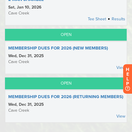
H
E
L
P